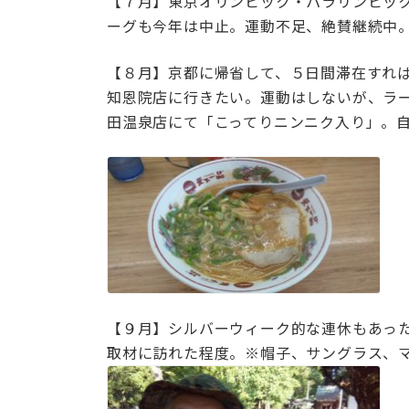
【７月】東京オリンピック・パラリンピッ
ーグも今年は中止。運動不足、絶賛継続中
【８月】京都に帰省して、５日間滞在すれ
知恩院店に行きたい。運動はしないが、ラ
田温泉店にて「こってりニンニク入り」。
【９月】シルバーウィーク的な連休もあっ
取材に訪れた程度。※帽子、サングラス、