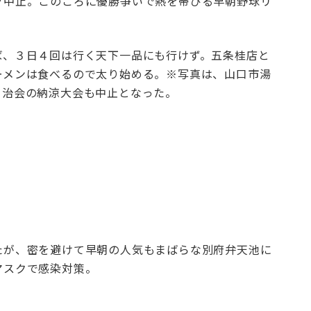
ク中止。このころに優勝争いで熱を帯びる早朝野球リ
。
ば、３日４回は行く天下一品にも行けず。五条桂店と
ーメンは食べるので太り始める。※写真は、山口市湯
自治会の納涼大会も中止となった。
たが、密を避けて早朝の人気もまばらな別府弁天池に
マスクで感染対策。