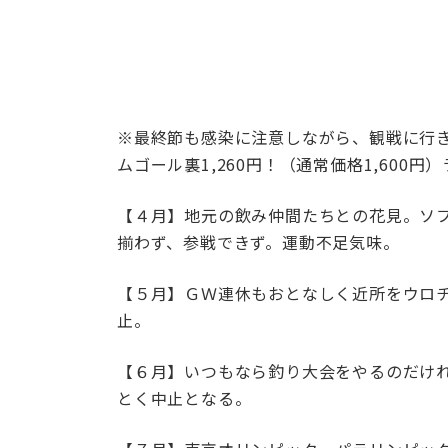
※最終節も感染に注意しながら、観戦に行きま
ムゴール裏1,260円！（通常価格1,600円
【４月】地元の飲み仲間たちとの花見。ソ
揃わず、参戦できず。運動不足気味。
【５月】ＧＷ連休もおとなしく近所をウロ
止。
【６月】いつもなら釣り大会をやるのだけ
とく中止となる。