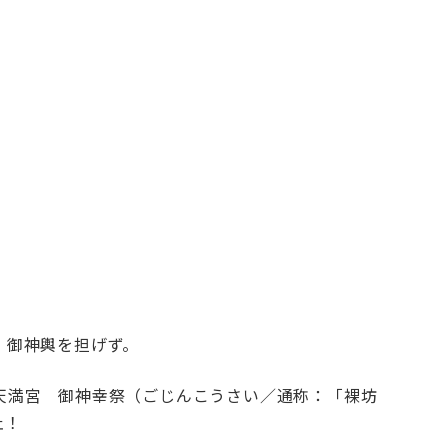
、御神輿を担げず。
天満宮 御神幸祭（ごじんこうさい／通称：「裸坊
止！