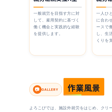
一般就労を目指す方に対
一人ひ
して、雇用契約に基づく
に合わ
働く機会と実践的な経験
ースで
を提供します。
し、生
くりを
作業風景
📷
GALLERY
よろこびでは、施設外就労をはじめ、クリ