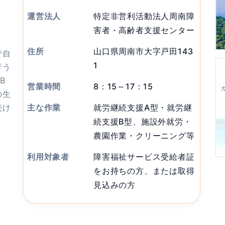
運営法人
特定非営利活動法人周南障
害者・高齢者支援センター
住所
山口県周南市大字戸田143
で自
1
行う
B
営業時間
8：15～17：15
の生
続け
主な作業
就労継続支援A型・就労継
続支援B型、施設外就労・
農園作業・クリーニング等
利用対象者
障害福祉サービス受給者証
をお持ちの方、または取得
見込みの方