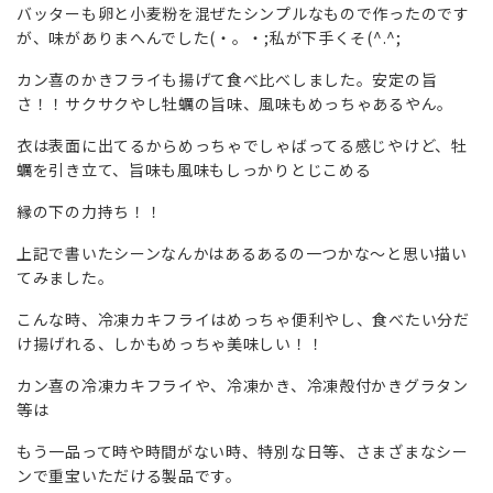
バッターも卵と小麦粉を混ぜたシンプルなもので作ったのです
が、味がありまへんでした(・。・;私が下手くそ(^.^;
カン喜のかきフライも揚げて食べ比べしました。安定の旨
さ！！サクサクやし牡蠣の旨味、風味もめっちゃあるやん。
衣は表面に出てるからめっちゃでしゃばってる感じやけど、牡
蠣を引き立て、旨味も風味もしっかりとじこめる
縁の下の力持ち！！
上記で書いたシーンなんかはあるあるの一つかな～と思い描い
てみました。
こんな時、冷凍カキフライはめっちゃ便利やし、食べたい分だ
け揚げれる、しかもめっちゃ美味しい！！
カン喜の冷凍カキフライや、冷凍かき、冷凍殻付かきグラタン
等は
もう一品って時や時間がない時、特別な日等、さまざまなシー
ンで重宝いただける製品です。