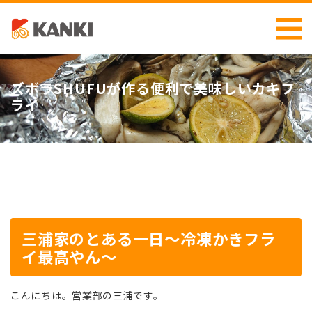
ズボラSHUFUが作る便利で美味しいカキフ
ライ
三浦家のとある一日～冷凍かきフラ
イ最高やん～
こんにちは。営業部の三浦です。