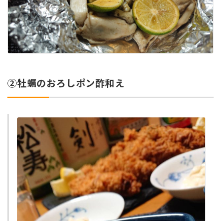
②牡蠣のおろしポン酢和え