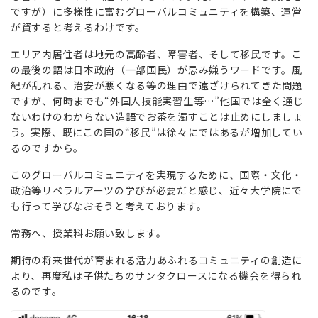
ですが）に多様性に富むグローバルコミュニティを構築、運営
が資すると考えるわけです。
エリア内居住者は地元の高齢者、障害者、そして移民です。こ
の最後の語は日本政府（一部国民）が忌み嫌うワードです。風
紀が乱れる、治安が悪くなる等の理由で遠ざけられてきた問題
ですが、何時までも“外国人技能実習生等…”他国では全く通じ
ないわけのわからない造語でお茶を濁すことは止めにしましょ
う。実際、既にこの国の“移民”は徐々にではあるが増加してい
るのですから。
このグローバルコミュニティを実現するために、国際・文化・
政治等リベラルアーツの学びが必要だと感じ、近々大学院にで
も行って学びなおそうと考えております。
常務へ、授業料お願い致します。
期待の将来世代が育まれる活力あふれるコミュニティの創造に
より、再度私は子供たちのサンタクロースになる機会を得られ
るのです。