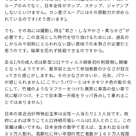
ループのみでなく、日本全体がホップ、ステップ、ジャアンプ
しないといけません。カン喜グループにはその原動力が求めら
れているのです(そう思います)。
でも、その為には躍動し得る“若さ・しなやかさ・柔らかさ”が
必要です。この混沌とした時代を切り抜けるためには、過去の
しがらみや前例にとらわれない良い意味での未熟さが必要だと
思うのです。結果を恐れず挑戦できるのですから。
去る1/9の成人式は新型コロナウィルス禍後初の制限無し開催
となったようですが、数年前と比べて参加者数の少なさが目立
ってきた感じがしますね。その少なさのせいか、元気、パワー
が感じられません(ここでいうパワーとはキタキツネ色の髪の毛
にして、竹槍のようなマフラーをつけた異常に車高の低い車で
式に駆けつけ、そこで日本酒一升瓶をラッパ呑みして暴れるこ
とではありません)
日本の直近合計特殊出生率は女性一人当たり1.３人台です。政
府によれば辛うじて人口持続可能レベルは1.8人とのこと。この
乖離は痛いですね。日本全体の数字で言えば、生まれ出るは年
８０万人割れ、高齢化に伴い年間の死亡者数が１６０万人程度