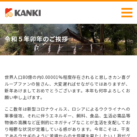
令和５年卯年のご挨拶
世界人口80億の内0.00001%程度存在されると思しきカン喜グ
ループファンの皆さん、大変遅ればせながらではありますが、
新年あけましておめでとうございます。本年も何卒よろしくお
願い申し上げます。
ここ数年は新型コロナウィルス、ロシアによるウクライナへの
軍事侵攻、それに伴うエネルギー、飼料、食品、生活必需品等
物価の高騰など圧倒的にネガティブなことが生活を支配してお
り暗鬱な状況が定着している感があります。今年こそは、干支
であるウサギのように苦境からの大飛躍を果たしたい！我がグ