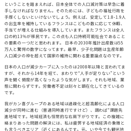
ということを踏まえれば、日本全体での人口減対策は早急に着
手しなければなりません。そのためには、子どもの福祉行政を
手厚くしないといけないでしょう。例えば、安定して1.8-1.9人
の出生率を維持しているフランスはこどもの数に応じて休暇、
手当てが増える仕組みを導入しています。またフランスは全人
口の約13％が移民です。この点も人口持続可能社会であること
の要素の一つだと思われます。 日本の2030年推計出産数は55
万人と驚愕の数字になってます。最早、少子化問題は生産年齢
人口減少の枠を超えて国家の維持に関わる重要論点なのです。
日本の人口が減少カーブに入ったのは2008年以降と言われてま
すが、それから14年を経て、まわりで“人手が足りない”という
声を聞く頻度が高くなったような気がします。それも地域、業
態に関わらずです。労働者不足は刻々と顕在化してきているの
です。
我がカン喜グループのある地域は過疎化と超高齢化による人口
減少が同時に進む（普通同時進行ですけど）、謂わば“課題先
進地域です。地域経済も恒常的な右肩下がりです。この複雑に
絡まりあった問題の解決には、私は疲弊する地域経済の象徴と
も言うべきエリア（近くにあるんです。元、いや今でも観光地