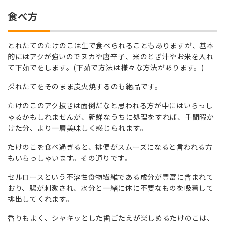
食べ方
とれたてのたけのこは生で食べられることもありますが、基本
的にはアクが強いのでヌカや唐辛子、米のとぎ汁やお米を入れ
て下茹でをします。(下茹で方法は様々な方法があります。)
採れたてをそのまま炭火焼するのも絶品です。
たけのこのアク抜きは面倒だなと思われる方が中にはいらっし
ゃるかもしれませんが、新鮮なうちに処理をすれば、手間暇か
けた分、より一層美味しく感じられます。
たけのこを食べ過ぎると、排便がスムーズになると言われる方
もいらっしゃいます。その通りです。
セルロースという不溶性食物繊維である成分が豊富に含まれて
おり、腸が刺激され、水分と一緒に体に不要なものを吸着して
排出してくれます。
香りもよく、シャキッとした歯ごたえが楽しめるたけのこは、