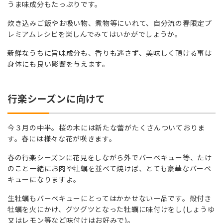
うま味成分もたっぷりです。
炊き込みご飯やお吸い物、煮物等にいれて、自分流の春限定プ
レミアムレシピを楽しんでみてはいかがでしょうか。
新鮮なうちに旨味成分も、香りも逃さず、美味しく頂ける事は
身体にも良い影響を与えます。
行楽シーズンに向けて
今３月の中半。桜の木には新たな蕾がたくさんついておりま
す。春には様々な花が咲きます。
春の行楽シーズンに花見をしながら外でバーベキュー等、たけ
のこと一緒にお肉や牡蠣を並べて焼けば、とても豪華なバーベ
キューになりますよ。
生牡蠣もバーベキューにとってはかかせない一品です。殻付き
牡蠣を火にかけ、グツグツとなった牡蠣に味付けをし(しょうゆ
又はレモン等など味付けはお好みで)。