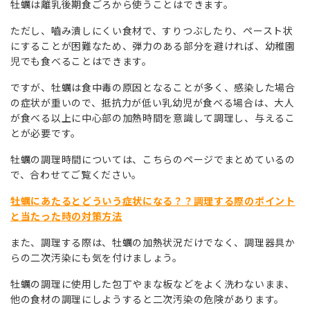
牡蠣は離乳後期食ごろから使うことはできます。
ただし、嚙み潰しにくい食材で、すりつぶしたり、ペースト状
にすることが困難なため、弾力のある部分を避ければ、幼稚園
児でも食べることはできます。
ですが、牡蠣は食中毒の原因となることが多く、感染した場合
の症状が重いので、抵抗力が低い乳幼児が食べる場合は、大人
が食べる以上に中心部の加熱時間を意識して調理し、与えるこ
とが必要です。
牡蠣の調理時間については、こちらのページでまとめているの
で、合わせてご覧ください。
牡蠣にあたるとどういう症状になる？？調理する際のポイント
と当たった時の対策方法
また、調理する際は、牡蠣の加熱状況だけでなく、調理器具か
らの二次汚染にも気を付けましょう。
牡蠣の調理に使用した包丁やまな板などをよく洗わないまま、
他の食材の調理にしようすると二次汚染の危険があります。