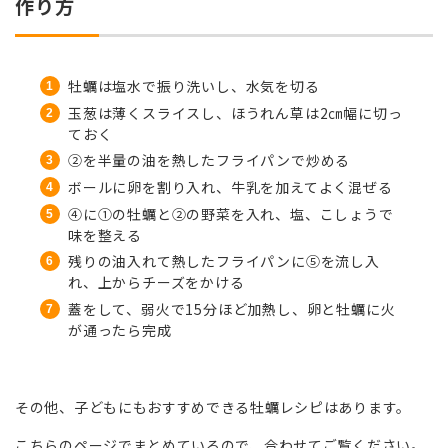
作り方
牡蠣は塩水で振り洗いし、水気を切る
玉葱は薄くスライスし、ほうれん草は2㎝幅に切っ
ておく
②を半量の油を熱したフライパンで炒める
ボールに卵を割り入れ、牛乳を加えてよく混ぜる
④に①の牡蠣と②の野菜を入れ、塩、こしょうで
味を整える
残りの油入れて熱したフライパンに⑤を流し入
れ、上からチーズをかける
蓋をして、弱火で15分ほど加熱し、卵と牡蠣に火
が通ったら完成
その他、子どもにもおすすめできる牡蠣レシピはあります。
こちらのページでまとめているので、合わせてご覧ください。